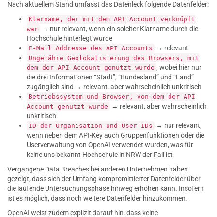
Nach aktuellem Stand umfasst das Datenleck folgende Datenfelder:
Klarname, der mit dem API Account verknüpft
→ nur relevant, wenn ein solcher Klarname durch die
war
Hochschule hinterlegt wurde
→ relevant
E-Mail Addresse des API Accounts
Ungefähre Geolokalisierung des Browsers, mit
, wobei hier nur
dem der API Account genutzt wurde
die drei Informationen “Stadt”, “Bundesland” und “Land”
zugänglich sind → relevant, aber wahrscheinlich unkritisch
Betriebssystem und Browser, von dem der API
→ relevant, aber wahrscheinlich
Account genutzt wurde
unkritisch
→ nur relevant,
ID der Organisation und User IDs
wenn neben dem API-Key auch Gruppenfunktionen oder die
Userverwaltung von OpenAI verwendet wurden, was für
keine uns bekannt Hochschule in NRW der Fall ist
Vergangene Data Breaches bei anderen Unternehmen haben
gezeigt, dass sich der Umfang kompromittierter Datenfelder über
die laufende Untersuchungsphase hinweg erhöhen kann. Insofern
ist es möglich, dass noch weitere Datenfelder hinzukommen.
OpenAI weist zudem explizit darauf hin, dass keine