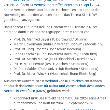
Landesrektorenkonferenz (LRK)
am 29. Januar 2024 weiter
vertieft. Auf dem
KI-Vernetzungstreffen NRW am 17. April 2024
haben Vertreter:innen aus über 30 Hochschulen des Landes die
Notwendigkeit und den Wunsch betont, das Thema KI in NRW
gemeinsam anzugehen.
Das Konzept zur Bereitstellung Generativer KI-Dienste in NRW
entstand dann in einer Arbeitsgruppe unter Mitarbeit von:
Prof. Dr. Manfred Bayer (TU Dortmund / DH.nrw)
Martin Bovermann (Ruhr-Universität Bochum / Moodle.nrw)
Prof. Dr. Jörg Frochte (Hochschule Bochum)
Jonas Leschke (Ruhr-Universität Bochum / KI:edu.nrw)
Prof. Dr. Martin Mauve (HHU Düsseldorf / KI:edu.nrw)
PD Dr. Malte Persike (RWTH Aachen / KI:edu.nrw)
Dr. Peter Salden (Ruhr-Universität Bochum / KI:edu.nrw)
Prof. Dr. Marco Winzker (Hochschule Bonn-Rhein-Sieg)
Aus diesem Konzept ist ein
Verbund von KI-Projekten
entstanden,
der durch das
Ministerium für Kultur und Wissenschaft des Landes
Nordrhein-Westfalen (MKW)
gefördert wird:
KI:connect.nrw:
Das Projekt hat am 01. Juli 2024 seine Arbeit
aufgenommen und läuft bis zum 30. September 2026.