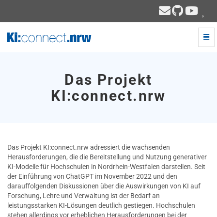
Navi
ein-
Das
Projekt
KI:connect.nrw
Das Projekt
-
zur
KI:connect.nrw
Hauptseite
Das Projekt KI:connect.nrw adressiert die wachsenden
Herausforderungen, die die Bereitstellung und Nutzung generativer
KI-Modelle für Hochschulen in Nordrhein-Westfalen darstellen. Seit
der Einführung von ChatGPT im November 2022 und den
darauffolgenden Diskussionen über die Auswirkungen von KI auf
Forschung, Lehre und Verwaltung ist der Bedarf an
leistungsstarken KI-Lösungen deutlich gestiegen. Hochschulen
stehen allerdings vor erheblichen Herausforderungen bei der